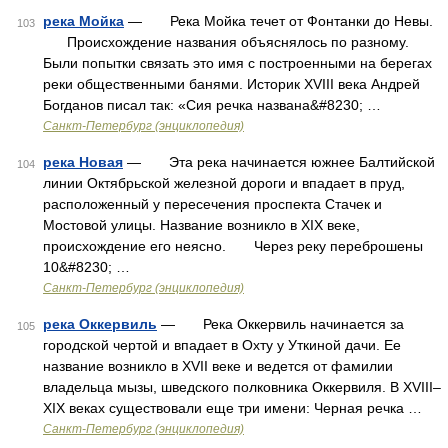
река Мойка
— Река Мойка течет от Фонтанки до Невы.
103
Происхождение названия объяснялось по разному.
Были попытки связать это имя с построенными на берегах
реки общественными банями. Историк XVIII века Андрей
Богданов писал так: «Сия речка названа&#8230; …
Санкт-Петербург (энциклопедия)
река Новая
— Эта река начинается южнее Балтийской
104
линии Октябрьской железной дороги и впадает в пруд,
расположенный у пересечения проспекта Стачек и
Мостовой улицы. Название возникло в XIX веке,
происхождение его неясно. Через реку переброшены
10&#8230; …
Санкт-Петербург (энциклопедия)
река Оккервиль
— Река Оккервиль начинается за
105
городской чертой и впадает в Охту у Уткиной дачи. Ее
название возникло в XVII веке и ведется от фамилии
владельца мызы, шведского полковника Оккервиля. В XVIII–
XIX веках существовали еще три имени: Черная речка …
Санкт-Петербург (энциклопедия)