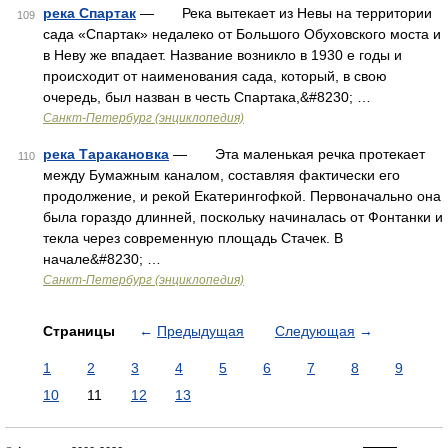
река Спартак
— Река вытекает из Невы на территории
109
сада «Спартак» недалеко от Большого Обуховского моста и
в Неву же впадает. Название возникло в 1930 е годы и
происходит от наименования сада, который, в свою
очередь, был назван в честь Спартака,&#8230; …
Санкт-Петербург (энциклопедия)
река Таракановка
— Эта маленькая речка протекает
110
между Бумажным каналом, составляя фактически его
продолжение, и рекой Екатерингофкой. Первоначально она
была гораздо длинней, поскольку начиналась от Фонтанки и
текла через современную площадь Стачек. В
начале&#8230; …
Санкт-Петербург (энциклопедия)
Страницы
←
Предыдущая
Следующая
→
1
2
3
4
5
6
7
8
9
10
11
12
13