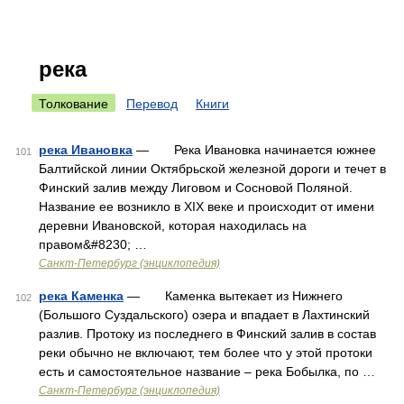
река
Толкование
Перевод
Книги
река Ивановка
— Река Ивановка начинается южнее
101
Балтийской линии Октябрьской железной дороги и течет в
Финский залив между Лиговом и Сосновой Поляной.
Название ее возникло в XIX веке и происходит от имени
деревни Ивановской, которая находилась на
правом&#8230; …
Санкт-Петербург (энциклопедия)
река Каменка
— Каменка вытекает из Нижнего
102
(Большого Суздальского) озера и впадает в Лахтинский
разлив. Протоку из последнего в Финский залив в состав
реки обычно не включают, тем более что у этой протоки
есть и самостоятельное название – река Бобылка, по …
Санкт-Петербург (энциклопедия)