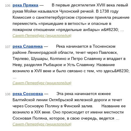
река Пряжка
— В первые десятилетия XVIII века левый
106
рукав Мойки назывался Чухонский речкой. В 1738 году
Комиссия о санктпетербургском строении приняла решение
переместить «пришедшие в ветхость» и опасные в
пожарном отношении «прядильные анбары» и&#8230; …
Санкт-Петербург (энциклопедия)
река Славянка
— Река начинается в Тосненском
107
районе Ленинградской области, течет через Павловск,
Тярлево, Шушары, Колпино и Петро Славянку и впадает в
Неву, разделяя Рыбацкое и Усть Славянку. Название
возникло в XVII веке и было связано с тем, что здесь&#8230;
…
Санкт-Петербург (энциклопедия)
река Сосновка
— Эта река начинается южнее
108
Балтийской линии Октябрьской железной дороги и течет
через Сосновую Поляну в Финский залив. Название ее
возникло в XIX веке. Оно происходит от имени местности
Сосновая Поляна, которое, в свою очередь, ведется …
Санкт-Петербург (энциклопедия)