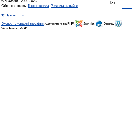
© Академик, 2000-2026
18+
Обратная связь:
Техподдержка
,
Реклама на сайте
👣 Путешествия
Экспорт словарей на сайты
, сделанные на PHP,
Joomla,
Drupal,
WordPress, MODx.